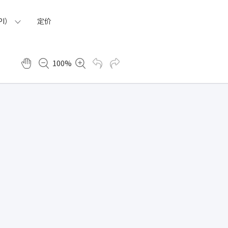
I）
定价
100%