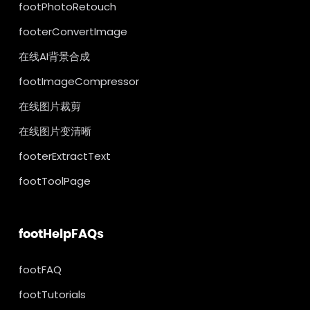
footPhotoRetouch
footerConvertImage
在线AI背景合成
footImageCompressor
在线图片裁剪
在线图片变清晰
footerExtractText
footToolPage
footHelpFAQs
footFAQ
footTutorials