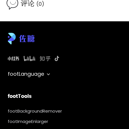
评论
(0)
footLanguage
footTools
footBackgroundRemover
footImageEnlarger