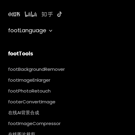
footLanguage
footTools
footBackgroundRemover
footImageEnlarger
footPhotoRetouch
footerConvertImage
在线AI背景合成
footImageCompressor
在线图片裁剪