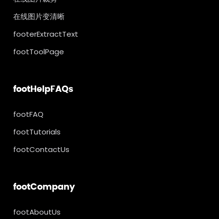
在线图片变清晰
footerExtractText
footToolPage
footHelpFAQs
footFAQ
footTutorials
footContactUs
footCompany
footAboutUs