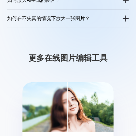
如何放大AI生成的图片？
您可以轻松地使用佐糖图片放大功能，来放大任何AI生成的图片。只需上传AI生成的照片，然后查看佐糖图片放大器的修复效果，即可保存超高清无损画质的AI图像。
如何在不失真的情况下放大一张图片？
佐糖图片放大功能采用多维度AI智能高清放大技术，只需上传图片，AI自动快速修复图片细节，填充缺失画质，在不降低图片清晰度情况下，将图片放大至最佳效果，确保图像高清不失真。
更多在线图片编辑工具