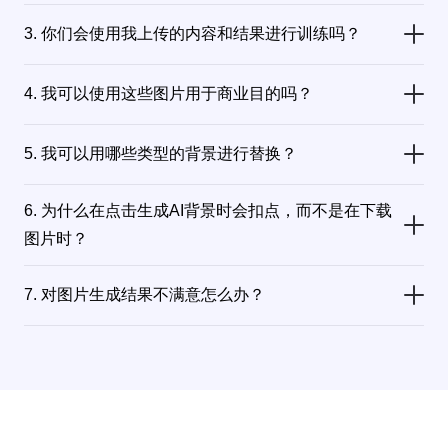
使用佐糖AI背景合成功能，每生成一张图片需要消耗3算粒，您可以按需选择每次需要生成的图片数量。
3. 你们会使用我上传的内容和结果进行训练吗？
当然不会，用户上传的图像和生成的图像都不会用于任何AI训练。我们尊重用户的隐私和版权，确保您的数据仅用于您指定的目的。
4. 我可以使用这些图片用于商业目的吗？
是的，您可以将佐糖AI背景合成功能生成的图片用于个人和商业目的，包括网站设计、营销材料、社交媒体内容等。但请事先确保您拥有您所上传的图片进行商业目的的权利。
5. 我可以用哪些类型的背景进行替换？
佐糖拥有纯色、台面、室内、花丛、绿植、岩石、液体、景观、布料等100余种预设背景，除此之外，您还可以自行输入提示词创作背景。
6. 为什么在点击生成AI背景时会扣点，而不是在下载
图片时？
生成AI图像涉及到消耗算力资源，这些都需要高昂的成本来维持。因此，每次生成操作都需要消耗一定的算粒，这是为了确保我们能够持续提供高质量的服务并覆盖相关成本。
7. 对图片生成结果不满意怎么办？
由于AI的不确定性，有时生成的结果可能并不符合您的期望。若您对生成的背景效果不满意，请随时联系我们的客服团队。向我们提供您具体的要求和不满意的方面，以便我们可以更好地理解您的需求，并针对性地优化我们的算法，以期达到更接近您期望的结果。