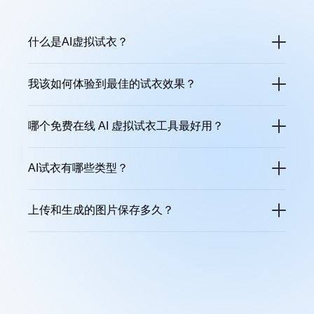
什么是AI虚拟试衣？
AI试衣是利用人工智能技术，让你无需实际穿戴，即可在屏幕上看到服装的真实穿着效果。只需上传服装图片，系统会智能识别并套用到不同模特身上，并根据体型和动作调整展示角度，帮助你直观感受服装的版型与风格。
我该如何体验到最佳的试衣效果？
为了确保虚拟试衣效果最佳，请选择完整展示整件服装的清晰照片。图片背景应简洁干净，光线充足均匀。建议上传单件服装，避免多件混合或结构复杂的服装，以免影响AI的识别与生成质量。
哪个免费在线 AI 虚拟试衣工具最好用？
免费且好用的 AI 虚拟试衣工具推荐 佐糖。它能准确模拟服装的穿着效果，并生成真实的穿搭图片，帮助你更直观地预览商品。还支持调整模特姿势，展示不同角度的服装效果。
AI试衣有哪些类型？
AI试衣支持多种模式，包括整身试穿，适合连衣裙或套装；上半身试穿，专注于上衣和外套；以及下半身试穿，适用于裤子和裙装，满足不同服装类别的展示需求。
上传和生成的图片保存多久？
AI试衣的上传任务及生成的图片会保存30天，期限届满后自动删除。请及时下载保存您的作品，或者随时手动删除，确保数据安全与管理方便。